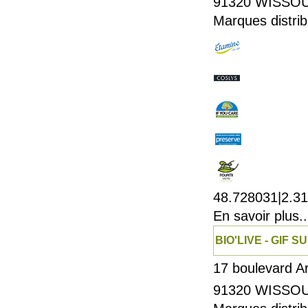
91320
WISSO
Marques distrib
48.728031|2.3
En savoir plus..
BIO'LIVE - GIF 
17 boulevard A
91320
WISSO