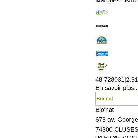
Marques distrib
48.728031|2.3
En savoir plus..
Bio'nat
Bio'nat
676 av. Georg
74300
CLUSE
04 50 89 32 20