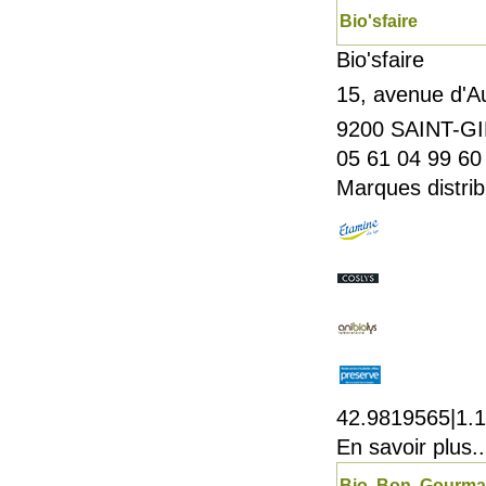
Bio'sfaire
Bio'sfaire
15, avenue d'Au
9200
SAINT-G
05 61 04 99 60
Marques distrib
42.9819565|1.
En savoir plus..
Bio, Bon, Gourm