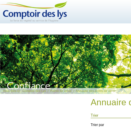
Vous êtes ici :
Comptoir des Lys
/
Points de vente
/
Annuaire des points de vente
Annuaire 
Trier
Trier par