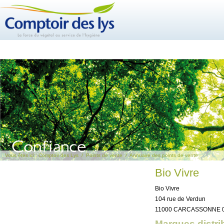
Vous êtes ici :
Comptoir des Lys
/
Points de vente
/
Annuaire des points de vente
Bio Vivre
Bio Vivre
104 rue de Verdun
11000 CARCASSONNE 04
Marques distri