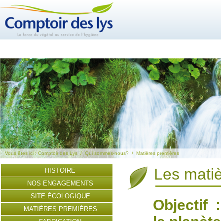
Vous êtes ici :
Comptoir des Lys
/
Qui sommes-nous?
/
Matières premières
Les mati
HISTOIRE
NOS ENGAGEMENTS
SITE ÉCOLOGIQUE
Objectif 
MATIÈRES PREMIÈRES