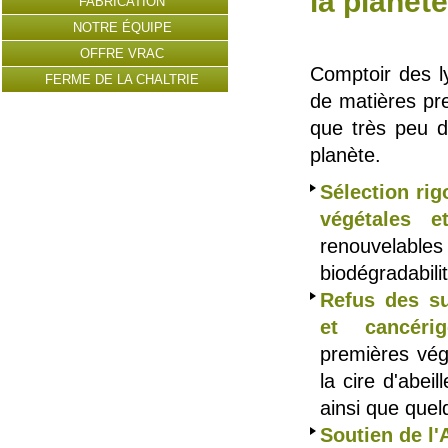
la planète
FABRICATION
NOTRE ÉQUIPE
OFFRE VRAC
Comptoir des ly
FERME DE LA CHALTRIE
de matières pr
que très peu d
planète.
Sélection ri
végétales e
renouvelab
biodégradabilit
Refus des s
et cancérig
premières vég
la cire d'abei
ainsi que quel
Soutien de l'