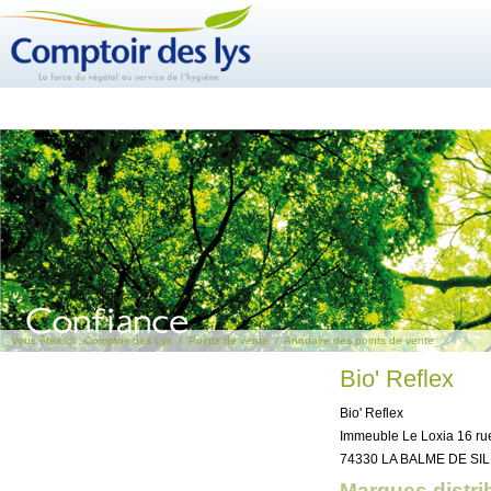
Vous êtes ici :
Comptoir des Lys
/
Points de vente
/
Annuaire des points de vente
Bio' Reflex
Bio' Reflex
Immeuble Le Loxia 16 ru
74330 LA BALME DE SIL
Marques distri