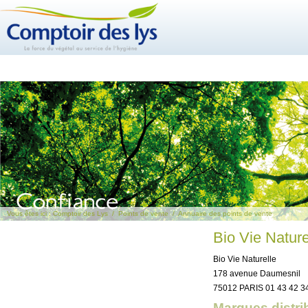
Vous êtes ici :
Comptoir des Lys
/
Points de vente
/
Annuaire des points de vente
Bio Vie Nature
Bio Vie Naturelle
178 avenue Daumesnil
75012 PARIS 01 43 42 3
Marques distri