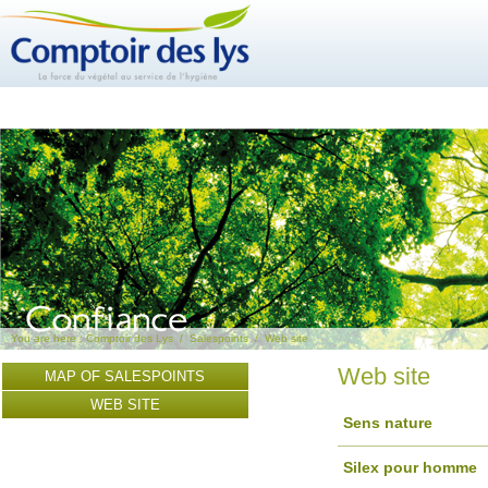
You are here :
Comptoir des Lys
/
Salespoints
/
Web site
Web site
MAP OF SALESPOINTS
WEB SITE
Sens nature
Silex pour homme