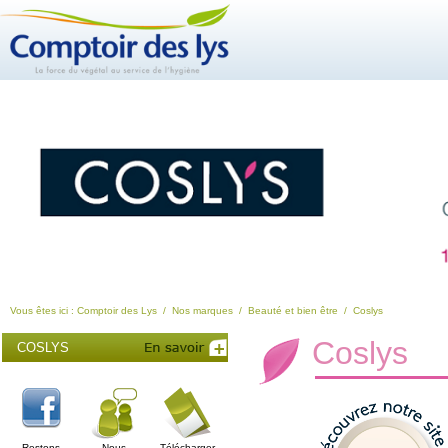
Vous êtes ici :
Comptoir des Lys
/
Nos marques
/
Beauté et bien être
/
Coslys
Coslys
COSLYS
Restons
Nous
Télécharger