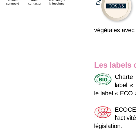
connecté
contacter
la brochure
végétales avec 
Les labels 
Charte 
label «
le label « ECO
ECOCERT
l'activ
législation.