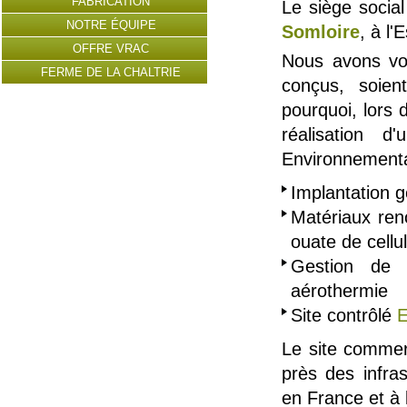
FABRICATION
Le siège social
NOTRE ÉQUIPE
Somloire
, à l
OFFRE VRAC
Nous avons vou
FERME DE LA CHALTRIE
conçus, soie
pourquoi, lors 
réalisation 
Environnementa
Implantation g
Matériaux reno
ouate de cellu
Gestion de n
aérothermie
Site contrôlé
Le site commerc
près des infra
en France et à l