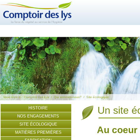
Vous êtes ici :
Comptoir des Lys
/
Qui sommes-nous?
/
Site écologique
Un site é
HISTOIRE
NOS ENGAGEMENTS
SITE ÉCOLOGIQUE
Au coeur 
MATIÈRES PREMIÈRES