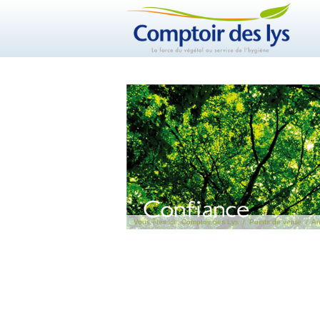
Vous êtes ici :
Comptoir des Lys
/
Points de vente
/
An