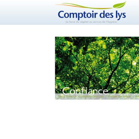
Vous êtes ici :
Comptoir des Lys
/
Points de vente
/
An