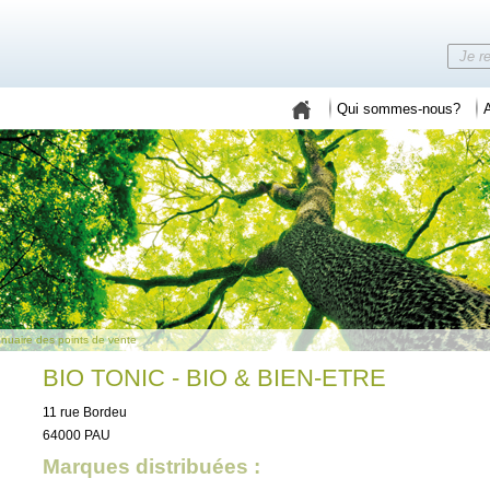
Qui sommes-nous?
A
nuaire des points de vente
BIO TONIC - BIO & BIEN-ETRE
11 rue Bordeu
64000 PAU
Marques distribuées :