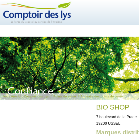
Vous êtes ici :
Comptoir des Lys
/
Points de vente
/
Annuaire des points de vente
BIO SHOP
7 boulevard de la Prade
19200 USSEL
Marques distri