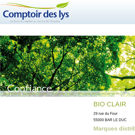
Vous êtes ici :
Comptoir des Lys
/
Points de vente
/
Annuaire des points de vente
BIO CLAIR
29 rue du Four
55000 BAR LE DUC
Marques distri