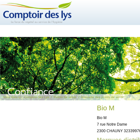
Vous êtes ici :
Comptoir des Lys
/
Points de vente
/
Annuaire des points de vente
Bio M
Bio M
7 rue Notre Dame
2300 CHAUNY 3233997
Marques distri