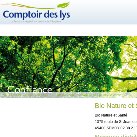
Vous êtes ici :
Comptoir des Lys
/
Points de vente
/
Annuaire des points de vente
Bio Nature et
Bio Nature et Santé
1375 route de St Jean de
45400 SEMOY 02 38 21 
Marques distri