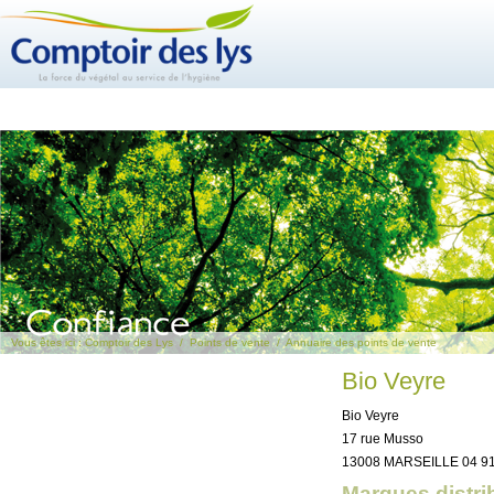
Vous êtes ici :
Comptoir des Lys
/
Points de vente
/
Annuaire des points de vente
Bio Veyre
Bio Veyre
17 rue Musso
13008 MARSEILLE 04 91
Marques distri