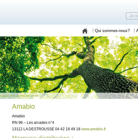
Qui sommes-nous?
A
nuaire des points de vente
Amabio
Amabio
RN 96 – Les arcades n°4
13112 LA DESTROUSSE 04 42 18 49 18
www.amabio.fr
Marques distribuées :