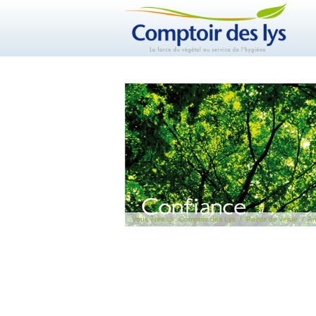
Vous êtes ici :
Comptoir des Lys
/
Points de vente
/
An