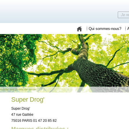
Qui sommes-nous?
A
nuaire des points de vente
Super Drog'
Super Drog'
47 rue Galilée
75016 PARIS 01 47 20 85 82
Marques distribuées :