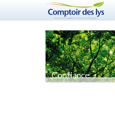
Vous êtes ici :
Comptoir des Lys
/
Points de vente
/
An