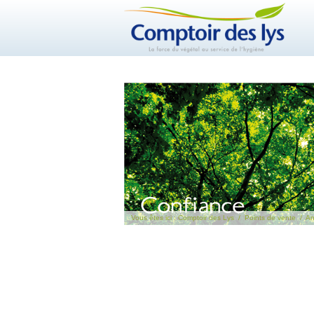
Vous êtes ici :
Comptoir des Lys
/
Points de vente
/
An