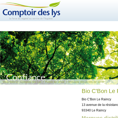
Vous êtes ici :
Comptoir des Lys
/
Points de vente
/
Annuaire des points de vente
Bio C'Bon Le 
Bio C'Bon Le Raincy
13 avenue de la résistan
93340 Le Raincy
Marques distri