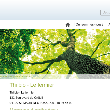
Qui sommes-nous?
A
nuaire des points de vente
Thi bio - Le fermier
Thi bio - Le fermier
131 Boulevard de Créteil
94100 ST MAUR DES FOSSES 01 48 86 55 92
Marques distribuées :