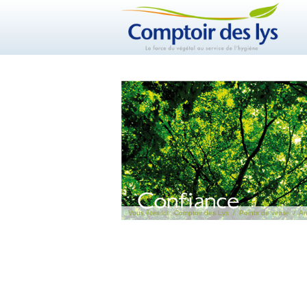
Vous êtes ici :
Comptoir des Lys
/
Points de vente
/
An