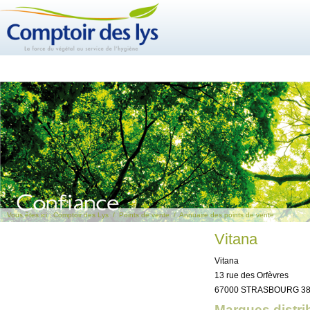
Vous êtes ici :
Comptoir des Lys
/
Points de vente
/
Annuaire des points de vente
Vitana
Vitana
13 rue des Orfèvres
67000 STRASBOURG 38
Marques distri