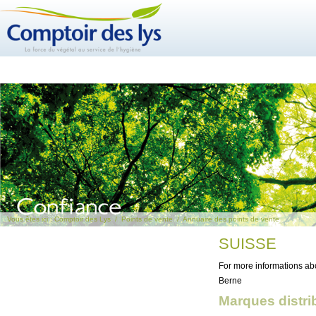
Vous êtes ici :
Comptoir des Lys
/
Points de vente
/
Annuaire des points de vente
SUISSE
For more informations abo
Berne
Marques distri