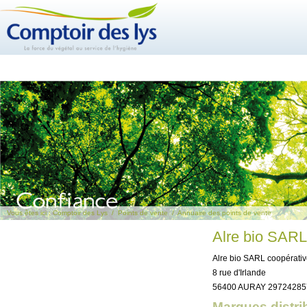
Vous êtes ici :
Comptoir des Lys
/
Points de vente
/
Annuaire des points de vente
Alre bio SARL
Alre bio SARL coopérati
8 rue d'Irlande
56400 AURAY 29724285
Marques distri