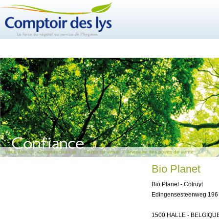
Vous êtes ici :
Comptoir des Lys
/
Points de vente
/
Annuaire des points de vente
Bio Planet
Bio Planet - Colruyt
Edingensesteenweg 
1500 HALLE - BELGIQUE