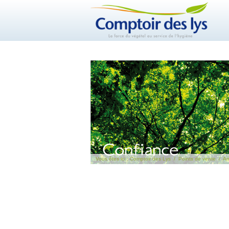
Vous êtes ici :
Comptoir des Lys
/
Points de vente
/
An