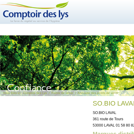
Vous êtes ici :
Comptoir des Lys
/
Points de vente
/
Annuaire des points de vente
SO.BIO LAVA
SO.BIO LAVAL
361 route de Tours
53000 LAVAL 01 58 80 8
Marques distri