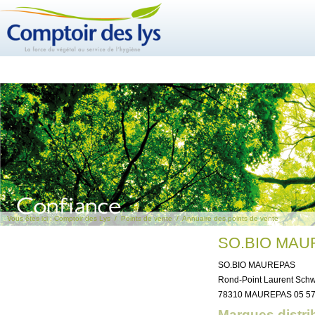
Vous êtes ici :
Comptoir des Lys
/
Points de vente
/
Annuaire des points de vente
SO.BIO MAU
SO.BIO MAUREPAS
Rond-Point Laurent Schw
78310 MAUREPAS 05 57 
Marques distri