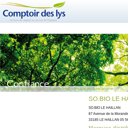
Vous êtes ici :
Comptoir des Lys
/
Points de vente
/
Annuaire des points de vente
SO.BIO LE H
SO.BIO LE HAILLAN
87 Avenue de la Morandi
33185 LE HAILLAN 05 56
Marques distri