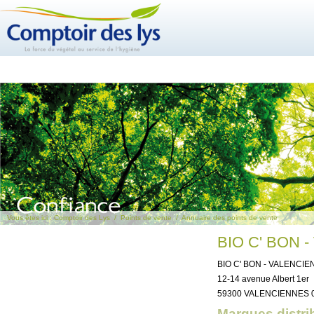
Vous êtes ici :
Comptoir des Lys
/
Points de vente
/
Annuaire des points de vente
BIO C' BON 
BIO C' BON - VALENCI
12-14 avenue Albert 1er
59300 VALENCIENNES 03
Marques distri