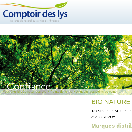
Vous êtes ici :
Comptoir des Lys
/
Points de vente
/
Annuaire des points de vente
BIO NATURE
1375 route de St Jean de
45400 SEMOY
Marques distri