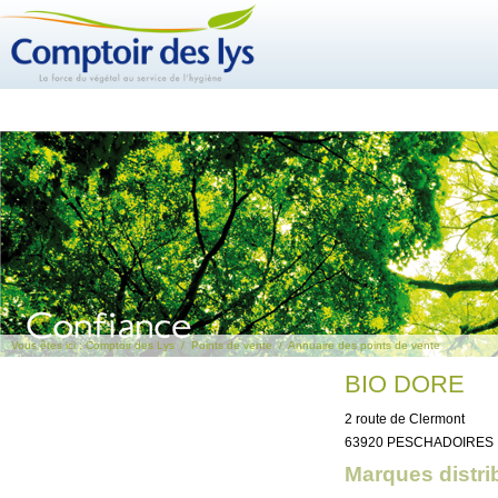
Vous êtes ici :
Comptoir des Lys
/
Points de vente
/
Annuaire des points de vente
BIO DORE
2 route de Clermont
63920 PESCHADOIRES
Marques distri