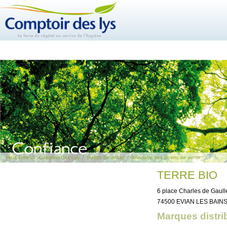
Vous êtes ici :
Comptoir des Lys
/
Points de vente
/
Annuaire des points de vente
TERRE BIO
6 place Charles de Gaul
74500 EVIAN LES BAIN
Marques distri